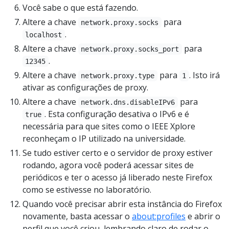
Você sabe o que está fazendo.
Altere a chave
para
network.proxy.socks
.
localhost
Altere a chave
para
network.proxy.socks_port
.
12345
Altere a chave
para
. Isto irá
network.proxy.type
1
ativar as configurações de proxy.
Altere a chave
para
network.dns.disableIPv6
. Esta configuração desativa o IPv6 e é
true
necessária para que sites como o IEEE Xplore
reconheçam o IP utilizado na universidade.
Se tudo estiver certo e o servidor de proxy estiver
rodando, agora você poderá acessar sites de
periódicos e ter o acesso já liberado neste Firefox
como se estivesse no laboratório.
Quando você precisar abrir esta instância do Firefox
novamente, basta acessar o
about:profiles
e abrir o
perfil que você criou, lembrando claro de rodar o