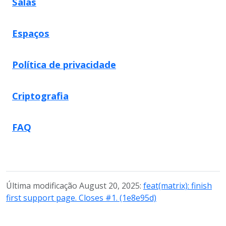
Salas
Espaços
Política de privacidade
Criptografia
FAQ
Última modificação August 20, 2025:
feat(matrix): finish
first support page. Closes #1. (1e8e95d)