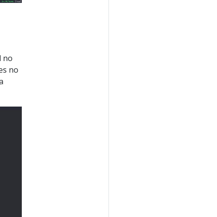
l no
ões no
a