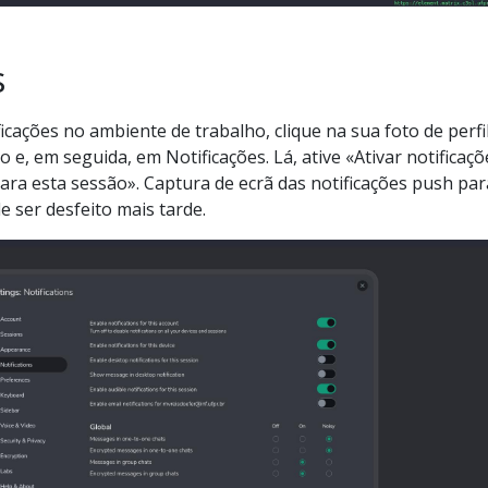
s
ficações no ambiente de trabalho, clique na sua foto de perfi
 e, em seguida, em Notificações. Lá, ative «Ativar notificaç
ara esta sessão». Captura de ecrã das notificações push par
 ser desfeito mais tarde.