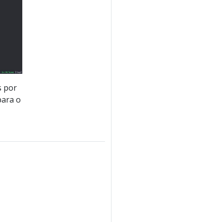
s por
para o