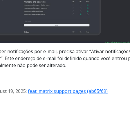
r notificações por e-mail, precisa ativar “Ativar notificaçõe
r”. Este endereço de e-mail foi definido quando você entrou 
lmente não pode ser alterado.
ust 19, 2025:
feat: matrix support pages (ab65f69)