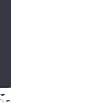
ome
lippy: