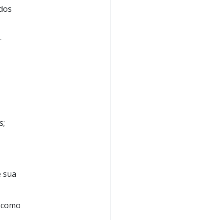
dos
r
5
s;
e sua
p como