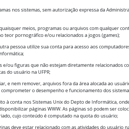
amas nos sistemas, sem autorização expressa da Administr
 quaisquer meios, programas ou arquivos com qualquer con
 teor pornográfico e/ou relacionados a jogos (games);
utra pessoa utilize sua conta para acesso aos computadore
nformática;
s e/ou figuras que não estejam diretamente relacionados c
cas do usuário na UFPR;
riar, e nem remover, arquivos fora da área alocada ao usuári
 comprometer o desempenho e funcionamento dos sistema
eito à conta nos Sistemas Unix do Depto de Informática, ond
disponibilizar páginas WWW. As páginas só podem ser colo
riado, cujo conteúdo é computado na quota do usuário;
ginas deve estar relacionado com as atividades do usuário n