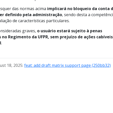
aisquer das normas acima
implicará no bloqueio da conta 
er definido pela administração
, sendo desta a competênci
iação de características particulares.
onsideradas graves,
o usuário estará sujeito à penas
as no Regimento da UFPR, sem prejuízo de ações cabíveis
l
.
ust 18, 2025:
feat: add draft matrix support page (250bb32)