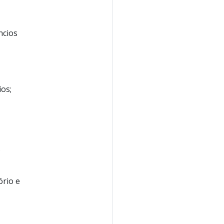
ncios
os;
s
ório e