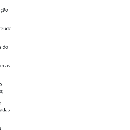
ação
teúdo
s do
om as
o
s;
e
cadas
a