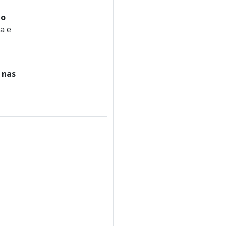
do
a e
 nas